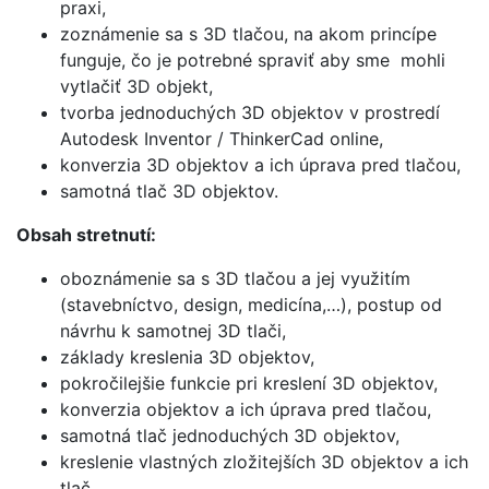
praxi,
zoznámenie sa s 3D tlačou, na akom princípe
funguje, čo je potrebné spraviť aby sme mohli
vytlačiť 3D objekt,
tvorba jednoduchých 3D objektov v prostredí
Autodesk Inventor / ThinkerCad online,
konverzia 3D objektov a ich úprava pred tlačou,
samotná tlač 3D objektov.
Obsah stretnutí:
oboznámenie sa s 3D tlačou a jej využitím
(stavebníctvo, design, medicína,…), postup od
návrhu k samotnej 3D tlači,
základy kreslenia 3D objektov,
pokročilejšie funkcie pri kreslení 3D objektov,
konverzia objektov a ich úprava pred tlačou,
samotná tlač jednoduchých 3D objektov,
kreslenie vlastných zložitejších 3D objektov a ich
tlač,